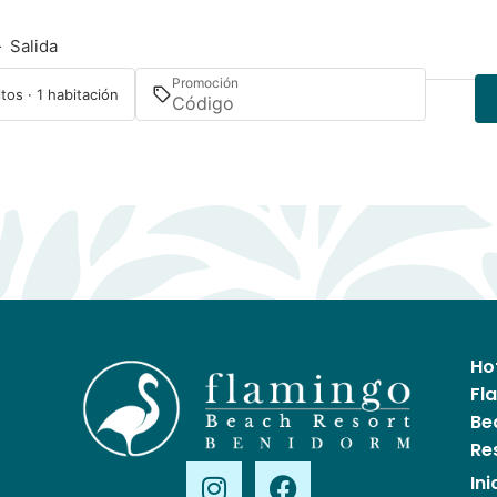
—
Salida
Promoción
tos · 1 habitación
Ho
Fl
Be
Re
Ini