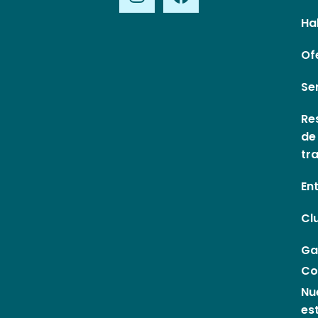
Ha
Of
Se
Re
de
tr
En
Cl
Ga
Co
Nu
es