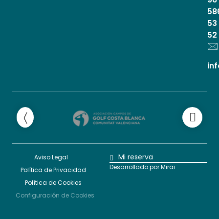
58
53
52
in
Mi reserva
Aviso Legal
Desarrollado por
Mirai
Política de Privacidad
Política de Cookies
Configuración de Cookies