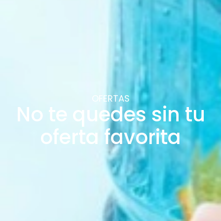
OFERTAS
No te quedes sin tu
oferta favorita