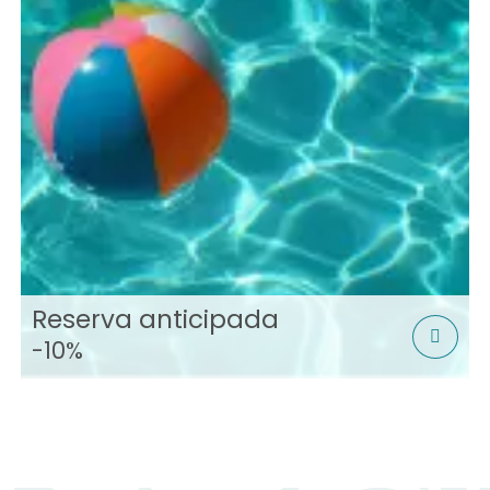
Reserva anticipada
-10%