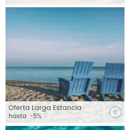
Oferta Larga Estancia
hasta
-5%