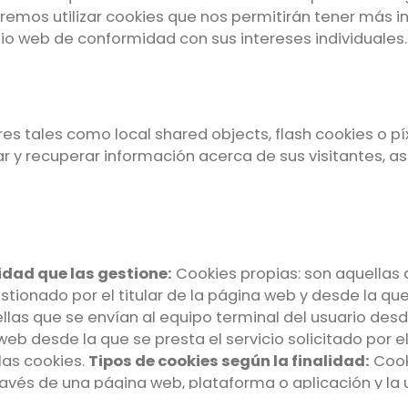
remos utilizar cookies que nos permitirán tener más 
tio web de conformidad con sus intereses individuales.
ares tales como local shared objects, flash cookies o
 y recuperar información acerca de sus visitantes, a
tidad que las gestione:
Cookies propias: son aquellas 
ionado por el titular de la página web y desde la que s
ellas que se envían al equipo terminal del usuario de
web desde la que se presta el servicio solicitado por e
las cookies.
Tipos de cookies según la finalidad:
Cook
avés de una página web, plataforma o aplicación y la u
ies de preferencias o personalización: son aquellas q