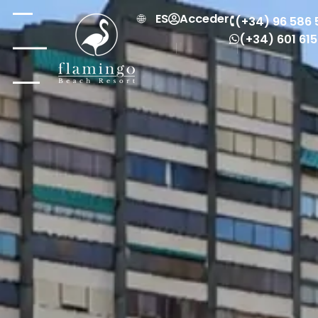
ES
Acceder
(+34) 96 586 
(+34) 601 61