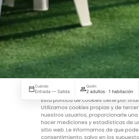
Cuándo
Quién
Entrada — Salida
2 adultos · 1 habitación
Esta política de cookies tiene por fin
Utilizamos cookies propias y de tercer
nuestros usuarios, proporcionarle una 
hacer mediciones y estadísticas de us
sitio web. Le informamos de que podem
consentimiento, salvo en los supuesto