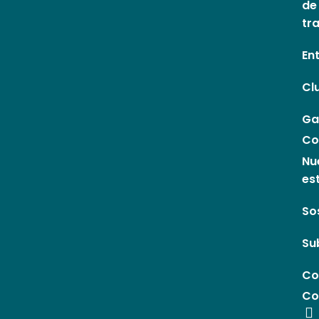
de
tr
En
Cl
Ga
Co
Nu
es
So
Su
Co
Co