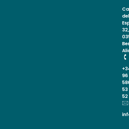
Ca
de
Es
32,
03
Be
Al
+3
96
58
53
52
in