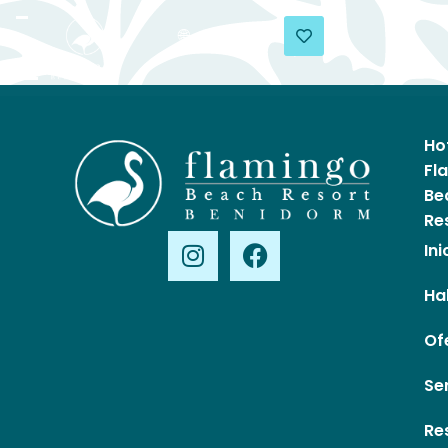
Ho
Fl
Be
Re
Ini
Ha
Of
Se
Re