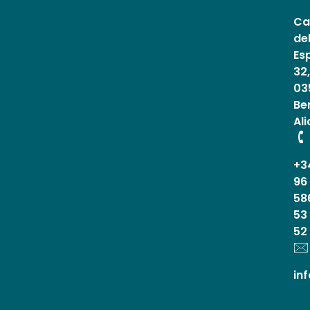
Ca
de
Es
32,
03
Be
Al
+3
96
58
53
52
in