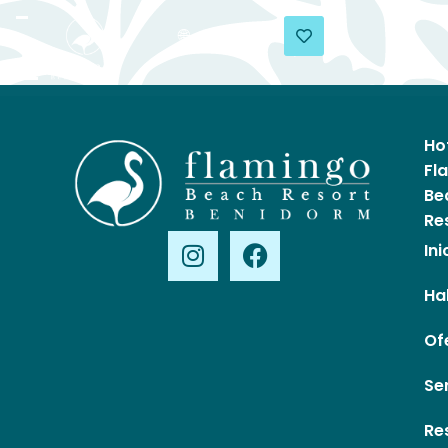
Ho
Fl
Be
Re
Ini
Ha
Of
Se
Re