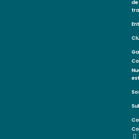
de
tr
En
Cl
Ga
Co
Nu
es
So
Su
Co
Co